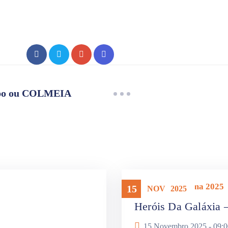
po ou COLMEIA
Mostra Panorama 2025
15
NOV
2025
Heróis Da Galáxia –
15 Novembro 2025 -
09:0