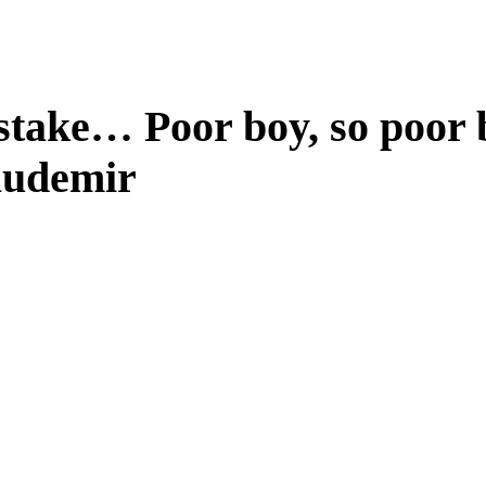
take… Poor boy, so poor 
Laudemir