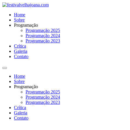
Pular
para
Home
o
Sobre
conteúdo
Programação
Programação 2025
Programação 2024
Programação 2023
Crítica
Galeria
Contato
Home
Sobre
Programação
Programação 2025
Programação 2024
Programação 2023
Crítica
Galeria
Contato