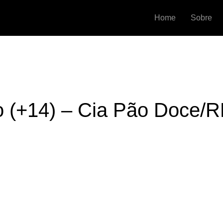
Home
Sobre
o (+14) – Cia Pão Doce/