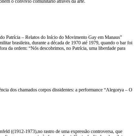
onem o convívio comunitário através da arte.
mado Patrícia – Relatos do Início do Movimento Gay em Manaus”
litar brasileira, durante a década de 1970 até 1979, quando o bar foi
fora da ordem: “Nós descobrimos, no Patrícia, uma liberdade para
stência dos chamados corpos dissidentes: a performance “Alegorya – O
senfeld ((1912-1973),no rastro de uma expressão controversa, que