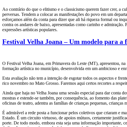
Ao contrário do que o elitismo e o classicismo querem fazer crer, a c
perversas. Tendem a colocar as manifestações do povo em um departam
esforçamos além da conta para dizer que ali há riqueza formal ou inqui
contra os andares de baixo, apresentadas como carinho e admiração. 
expressões artísticas populares.
Festival Velha Joana – Um modelo para a 
O Festival Velha Joana, em Primavera do Leste (MT), apresentou, na 
formação artística no município, desenvolvida em um ambicioso e enr
Esta avaliação não tem a intenção de esgotar todos os aspectos e fre
rico novembro no Mato Grosso. Faremos aqui certos recortes a respeito
Ainda que haja no Velha Joana uma sessão especial para dar conta dos
mostras e estende-se também, por consequência, ao fomento das platei
oficinas de teatro, adentra as famílias de crianças pequenas, crianças 
É admirável a rede posta a funcionar pelos coletivos que criaram e 
Estado. É um circuito virtuoso, de apoios mútuos, certamente justif
porte. De todo modo, embora esta seja uma informação importante, cert