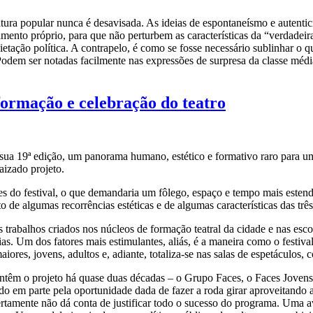
ultura popular nunca é desavisada. As ideias de espontaneísmo e autentic
ento próprio, para que não perturbem as características da “verdadeir
etação política. A contrapelo, é como se fosse necessário sublinhar o q
Podem ser notadas facilmente nas expressões de surpresa da classe méd
formação e celebração do teatro
sua 19ª edição, um panorama humano, estético e formativo raro para um
aizado projeto.
ntes do festival, o que demandaria um fôlego, espaço e tempo mais est
 de algumas recorrências estéticas e de algumas características das três
 trabalhos criados nos núcleos de formação teatral da cidade e nas es
as. Um dos fatores mais estimulantes, aliás, é a maneira como o festiv
maiores, jovens, adultos e, adiante, totaliza-se nas salas de espetáculo
mantêm o projeto há quase duas décadas – o Grupo Faces, o Faces Joven
icado em parte pela oportunidade dada de fazer a roda girar aproveita
amente não dá conta de justificar todo o sucesso do programa. Uma aven