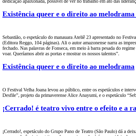
dedicação apaixonada, possível de ver no trabalho em ato das lideran
Existência queer e o direito ao melodrama 
Sebastião, o espetáculo do manauara Ateliê 23 apresentado no Festi
(Editora Reggo, 104 páginas). Ali o autor amazonense narra as impress
fechado. Nas palavras de Fonseca, em meio à barra pesada do regime 
voar. Queríamos abrir as portas e mostrar os nossos talentos”.
Existência queer e o direito ao melodrama
O Festival Velha Joana levou ao público, entre os espetáculos e inte
Desfile”, projeto da primaverense Alice Anayumi, e o espetáculo “Se
¡Cerrado! é teatro vivo entre o efeito e a r
¡Cerrado!, espetáculo do Grupo Pano de Teatro (São Paulo) dá a deixa