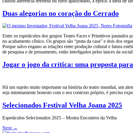
causou aderência irrestrita ou furor apaixonado, à época: a ideia de u
Duas alegorias no coração do Cerrado
Entre os espetáculos dos grupos Teatro Faces e Primitivos pautados pa
no acabamento cênico. Os grupos são “prata da casa” e dois dos organ
Porque salvo engano as relações entre produção cultural e fatura esté
de pesquisa e de pensamento, estão interligados pelos lances da socia
Jogar o jogo da crítica: uma proposta para
Há um sujeito muito importante na história do teatro mundial, um alem
seja minimamente honesto com o seu contexto próprio, é preciso expor 
Selecionados Festival Velha Joana 2025
Espetáculos Selecionados 2025 – Mostra Encontros da Velha
Next
→