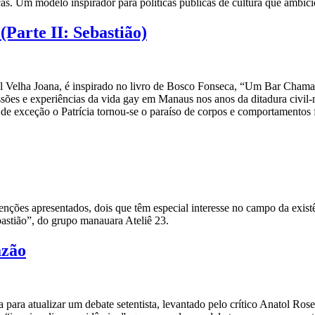
ças. Um modelo inspirador para políticas públicas de cultura que ambici
(Parte II: Sebastião)
val Velha Joana, é inspirado no livro de Bosco Fonseca, “Um Bar Cha
ões e experiências da vida gay em Manaus nos anos da ditadura civil-mi
de exceção o Patrícia tornou-se o paraíso de corpos e comportamentos 
rvenções apresentados, dois que têm especial interesse no campo da exi
bastião”, do grupo manauara Ateliê 23.
azão
 para atualizar um debate setentista, levantado pelo crítico Anatol Ro