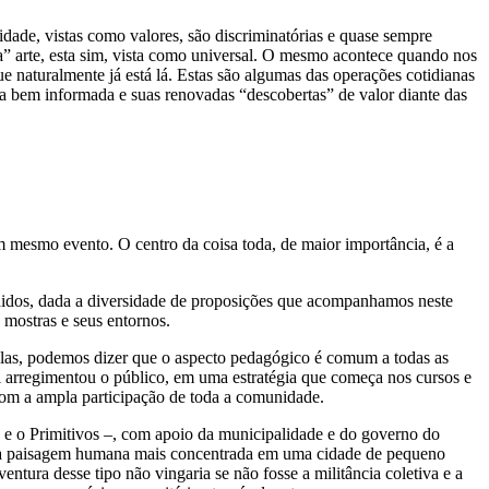
idade, vistas como valores, são discriminatórias e quase sempre
a” arte, esta sim, vista como universal. O mesmo acontece quando nos
ue naturalmente já está lá. Estas são algumas das operações cotidianas
ia bem informada e suas renovadas “descobertas” de valor diante das
 mesmo evento. O centro da coisa toda, de maior importância, é a
endidos, dada a diversidade de proposições que acompanhamos neste
 mostras e seus entornos.
colas, podemos dizer que o aspecto pedagógico é comum a todas as
al arregimentou o público, em uma estratégia que começa nos cursos e
s, com a ampla participação de toda a comunidade.
s e o Primitivos –, com apoio da municipalidade e do governo do
ndo a paisagem humana mais concentrada em uma cidade de pequeno
tura desse tipo não vingaria se não fosse a militância coletiva e a