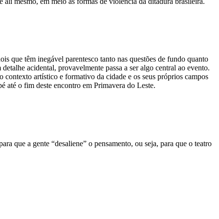
te ali mesmo, em meio às formas de violência da ditadura brasileira.
 dois que têm inegável parentesco tanto nas questões de fundo quanto
detalhe acidental, provavelmente passa a ser algo central ao evento.
o contexto artístico e formativo da cidade e os seus próprios campos
 pé até o fim deste encontro em Primavera do Leste.
para que a gente “desaliene” o pensamento, ou seja, para que o teatro