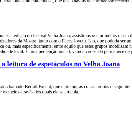
m “irracionalismo epidêmico”, que nas palavras dele tornara-se recorren
ra esta edição do festival Velha Joana, assistimos nos primeiros dias a
izadores da Mostra, junto com o Faces Jovem. Isto, que poderia ser um 
tica ou, mais especificamente, entre aquilo que estes grupos mobilizam n
bilidade local. É uma percepção inicial, vamos ver se ela permanece de
 a leitura de espetáculos no Velha Joana
ão chamado Bertolt Brecht, que entre outras coisas propôs o seguinte: 
os meios através dos quais ele se articula.