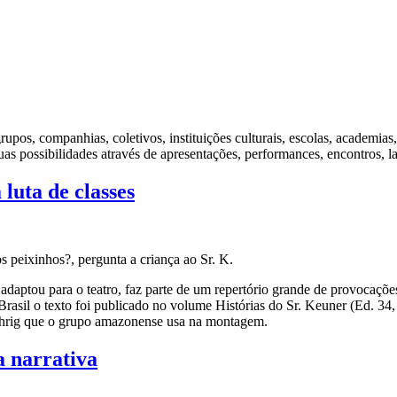
grupos, companhias, coletivos, instituições culturais, escolas, academias
as possibilidades através de apresentações, performances, encontros, l
 luta de classes
s peixinhos?, pergunta a criança ao Sr. K.
ptou para o teatro, faz parte de um repertório grande de provocações 
o Brasil o texto foi publicado no volume Histórias do Sr. Keuner (Ed. 3
 Röhrig que o grupo amazonense usa na montagem.
a narrativa